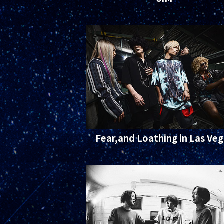
Fear,and Loathing in
Las Veg