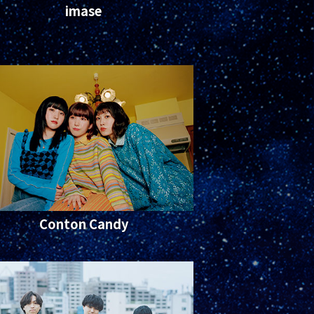
imase
Conton Candy