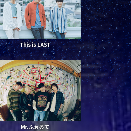
This is LAST
Mr.ふぉるて