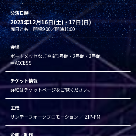
公演日時
2023年12月16日(土)・17日(日)
両⽇とも：開場9:00／開演11:00
会場
ポートメッセなごや 新1号館・2号館・3号館
⇒
ACCESS
チケット情報
詳細は
チケットページ
をご覧ください。
主催
サンデーフォークプロモーション ／ ZIP-FM
企画／制作