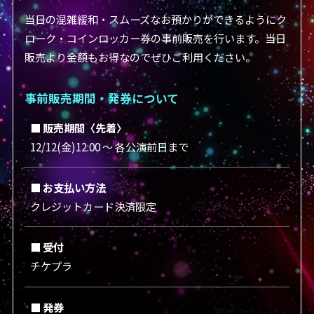
当日の混雑緩和・スムーズなお預かりができるようにク
ローク・コインロッカー券の事前販売を行います。当日
販売より金額もお得なのでぜひご利用ください。
事前販売期間・発券について
■ 販売期間〈先着〉
12/12(金)12:00 ～ 各公演前日まで
■ お支払い方法
クレジットカード決済限定
■ 受付
チケプラ
■ 発券