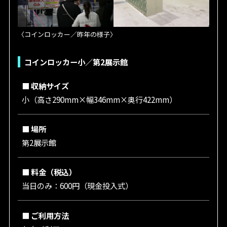
〈コインロッカー／昨年の様子〉
コインロッカー小／第2展示館
■ 収納サイズ
小（高さ290mm×幅346mm×奥行422mm）
■ 場所
第2展示館
■ 料金（税込）
当日のみ：600円（現金投入式）
■ ご利用方法